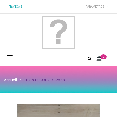
FRANÇAIS
PARAMÈTRES
Basculer
0
la
navigation
Accueil
T-Shirt COEUR 12ans