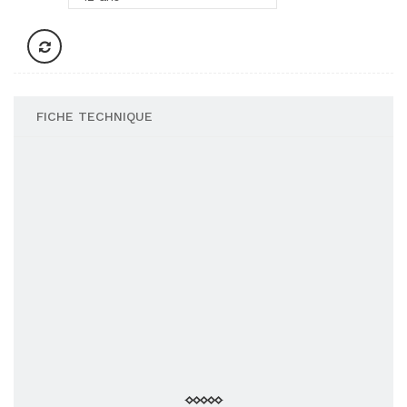
FICHE TECHNIQUE
Poids
74 gr
Compositions
100% coton semi-peigné
Propriétés
Coupe cintrée
Grammage
150g/m2