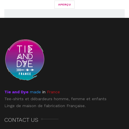
APERÇU
Tie and Dye
made
in
France
Tee-shirts et débardeurs homme, femme et enfants
Linge de maison de fabrication Française.
CONTACT US