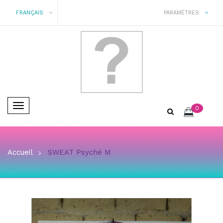
FRANÇAIS
PARAMÈTRES
Basculer
0
la
navigation
Accueil
SWEAT Psyché M