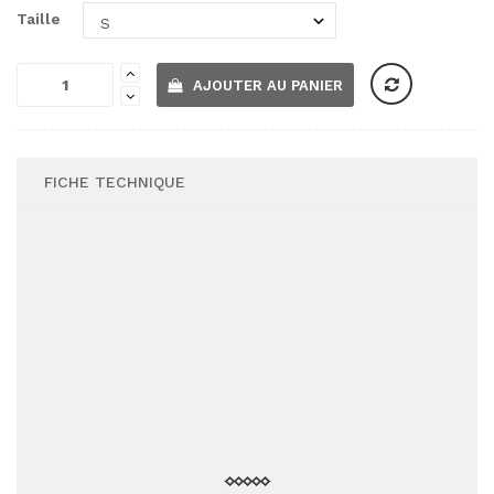
Taille
AJOUTER AU PANIER
FICHE TECHNIQUE
Compositions
100% coton
Styles
Décontracté
Propriétés
Coupe cintrée