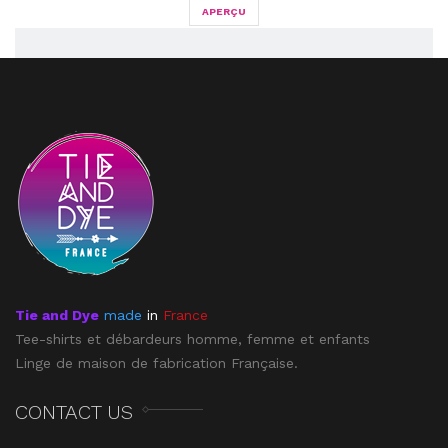
APERÇU
Tie and Dye
made
in
France
Tee-shirts et débardeurs homme, femme et enfants
Linge de maison de fabrication Française.
CONTACT US