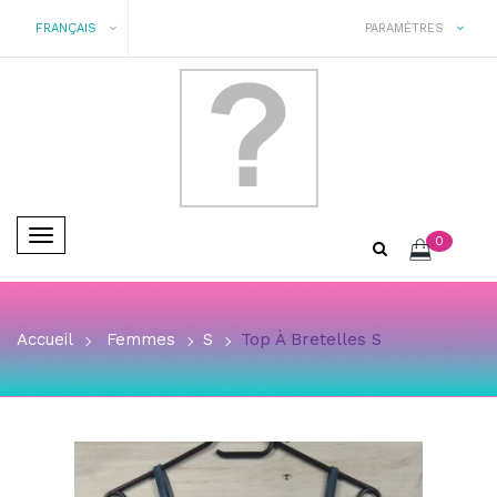
FRANÇAIS
PARAMÈTRES
Basculer
0
la
navigation
Accueil
Femmes
S
Top À Bretelles S